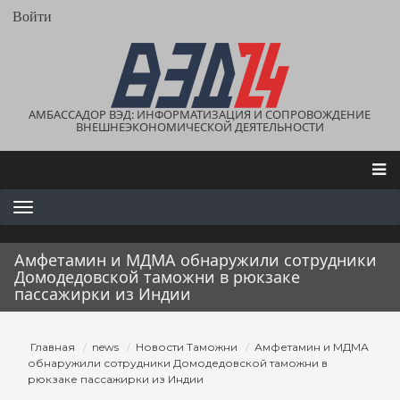
Перейти
User
Войти
account
к
menu
основному
содержанию
АМБАССАДОР ВЭД: ИНФОРМАТИЗАЦИЯ И СОПРОВОЖДЕНИЕ
ВНЕШНЕЭКОНОМИЧЕСКОЙ ДЕЯТЕЛЬНОСТИ
Main
navigation
Амфетамин и МДМА обнаружили сотрудники
Домодедовской таможни в рюкзаке
пассажирки из Индии
Строка
Главная
news
Новости Таможни
Амфетамин и МДМА
навигации
обнаружили сотрудники Домодедовской таможни в
рюкзаке пассажирки из Индии