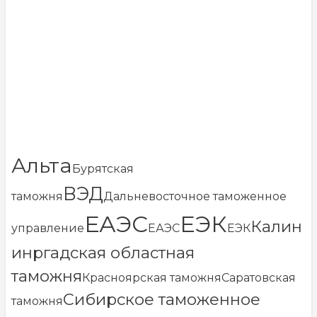
Альта
Бурятская
ВЭД
таможня
Дальневосточное таможенное
ЕАЭС
ЕЭК
Калин
управление
ЕАЭС
ЕЭК
инргадская областная
таможня
Красноярская таможня
Саратовская
Сибирское таможенное
таможня