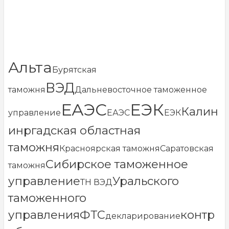
Альта
Бурятская
ВЭД
таможня
Дальневосточное таможенное
ЕАЭС
ЕЭК
Калин
управление
ЕАЭС
ЕЭК
инргадская областная
таможня
Красноярская таможня
Саратовская
Сибирское таможенное
таможня
управление
Уральского
ТН ВЭД
таможенного
управления
ФТС
контр
декларирование