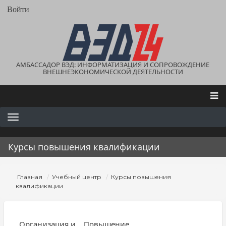
Перейти
User
Войти
account
к
menu
основному
содержанию
АМБАССАДОР ВЭД: ИНФОРМАТИЗАЦИЯ И СОПРОВОЖДЕНИЕ
ВНЕШНЕЭКОНОМИЧЕСКОЙ ДЕЯТЕЛЬНОСТИ
Main
navigation
Курсы повышения квалификации
Строка
Главная
Учебный центр
Курсы повышения
навигации
квалификации
Организация и
Повышение