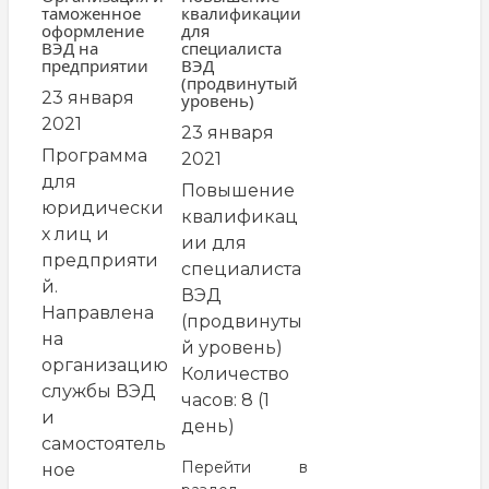
таможенное
квалификации
оформление
для
ВЭД на
специалиста
предприятии
ВЭД
(продвинутый
23 января
уровень)
2021
23 января
Программа
2021
для
Повышение
юридически
квалификац
х лиц и
ии для
предприяти
специалиста
й.
ВЭД
Направлена
(продвинуты
на
й уровень)
организацию
Количество
службы ВЭД
часов: 8 (1
и
день)
самостоятель
Перейти в
ное