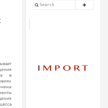
Search
Х
рывает
дения
рта в
иях.
нены
енты
ения
цесса