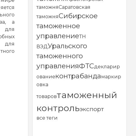
мире
таможня
Саратовская
ляется
Сибирское
ьного
таможня
ва, а
таможенное
 для
управление
ТН
бных
я для
Уральского
ВЭД
тного
таможенного
управления
ФТС
декларир
контрабанда
ование
маркир
овка
таможенный
товаров
контроль
экспорт
все теги