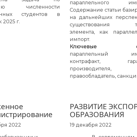
параллельного импо
нию численности
Содержание статьи бази
анных студентов в
на дальнейших перспек
 2025 г.
существования та
элемента, как паралле
импорт.
Ключевые сло
параллельный имп
контрафакт, гара
производителя,
правообладатель, санкци
женное
РАЗВИТИЕ ЭКСПО
истрирование
ОБРАЗОВАНИЯ
бря 2022
19 декабря 2022