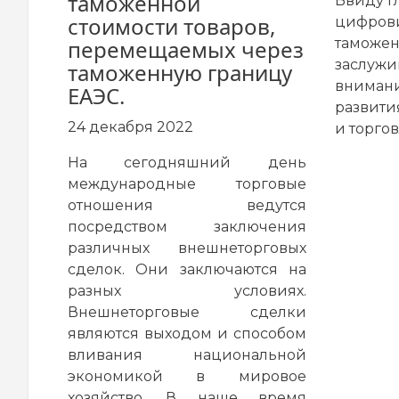
таможенной
Ввиду г
стоимости товаров,
цифрови
перемещаемых через
таможен
заслужи
таможенную границу
внимани
ЕАЭС.
развити
24 декабря 2022
и торгов
На сегодняшний день
международные торговые
отношения ведутся
посредством заключения
различных внешнеторговых
сделок. Они заключаются на
разных условиях.
Внешнеторговые сделки
являются выходом и способом
вливания национальной
экономикой в мировое
хозяйство. В наше время