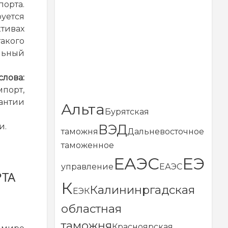
рта.
руется
тивах
кого
льный
ва:
орт,
нтии
Альта
Бурятская
ВЭД
и.
таможня
Дальневосточное
таможенное
ЕАЭС
ЕЭ
управление
ЕАЭС
РТА
К
Калининргадская
ЕЭК
областная
таможня
Красноярская