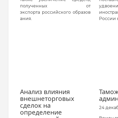
полученных от
удвое
экспорта российского образов
иностр
ания.
России к
Анализ влияния
Тамо
внешнеторговых
админ
сделок на
24 дека
определение