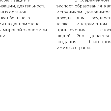
лобализации и
В современном 
зации, деятельность
экспорт образования яв
ных органов
источником дополнител
вает большого
дохода для государст
я на данном этапе
также инструментом
я мировой экономики
привлечения спосо
ли.
людей. Это делаетс
создания благоприя
имиджа страны.