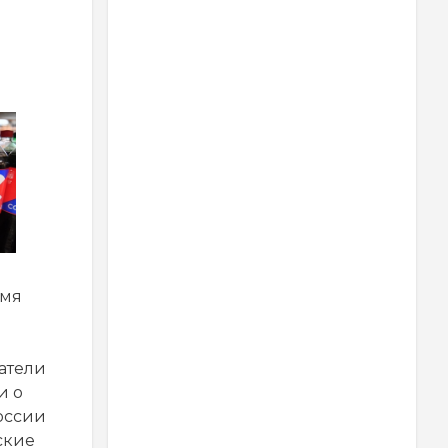
емя
атели
и о
оссии
ские