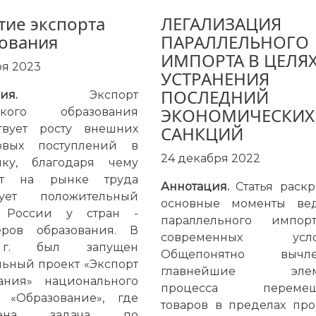
тие экспорта
ЛЕГАЛИЗАЦИЯ
ования
ПАРАЛЛЕЛЬНОГО
ИМПОРТА В ЦЕЛЯ
ря 2023
УСТРАНЕНИЯ
ПОСЛЕДНИЙ
ия.
Экспорт
ЭКОНОМИЧЕСКИХ
ского образования
ствует росту внешних
САНКЦИЙ
овых поступлений в
24 декабря 2022
ику, благодаря чему
ит на рынке труда
Аннотация.
Статья раск
ует положительный
основные моменты ве
 России у стран -
параллельного импо
ёров образования. В
современных услов
г. был запущен
Общепонятно вычле
ьный проект «Экспорт
главнейшие элем
вания» национального
процесса перемещ
а «Образование», где
товаров в пределах про
влена задача по