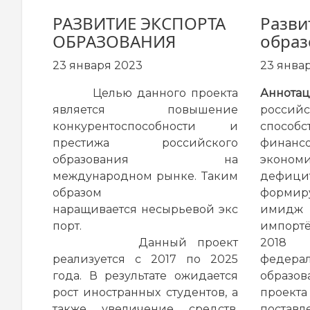
РАЗВИТИЕ ЭКСПОРТА
Разви
ОБРАЗОВАНИЯ
образ
23 января 2023
23 янва
Целью данного проекта
Аннотац
является повышение
россий
конкурентоспособности и
способ
престижа российского
финанс
образования на
эконом
международном рынке. Таким
дефиц
образом
формир
наращивается несырьевой экс
имидж
порт.
импорт
Данный проект
2018 
реализуется с 2017 по 2025
федерал
года. В результате ожидается
образо
рост иностранных студентов, а
проект
также увеличение средств,
поста