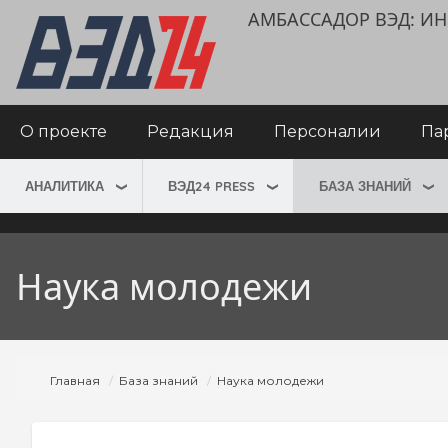
Перейти
User
АМБАССАДОР ВЭД: 
к
account
основному
menu
содержанию
Main
О проекте
Редакция
Персоналии
Па
navigation
АНАЛИТИКА
ВЭД24 PRESS
БАЗА ЗНАНИЙ
Наука молодежи
Строка
Главная
База знаний
Наука молодежи
навигации