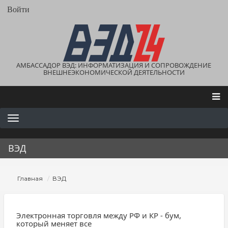
Перейти
User
Войти
account
к
menu
основному
содержанию
АМБАССАДОР ВЭД: ИНФОРМАТИЗАЦИЯ И СОПРОВОЖДЕНИЕ
ВНЕШНЕЭКОНОМИЧЕСКОЙ ДЕЯТЕЛЬНОСТИ
Main
navigation
ВЭД
Строка
Главная
ВЭД
навигации
Электронная торговля между РФ и КР - бум,
который меняет все