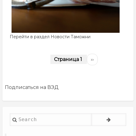
Перейти в раздел
Новости Таможни
Нумерация
Страница 1
Следующая
››
страниц
страница
Подписаться на ВЭД
Search