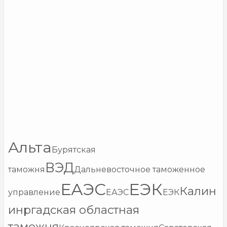
Альта
Бурятская
ВЭД
таможня
Дальневосточное таможенное
ЕАЭС
ЕЭК
Калин
управление
ЕАЭС
ЕЭК
инргадская областная
таможня