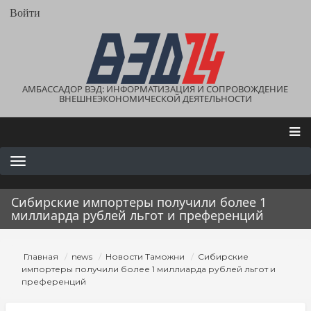
Перейти
User
Войти
account
к
menu
основному
содержанию
АМБАССАДОР ВЭД: ИНФОРМАТИЗАЦИЯ И СОПРОВОЖДЕНИЕ
ВНЕШНЕЭКОНОМИЧЕСКОЙ ДЕЯТЕЛЬНОСТИ
Main
navigation
Сибирские импортеры получили более 1
миллиарда рублей льгот и преференций
Строка
Главная
news
Новости Таможни
Сибирские
навигации
импортеры получили более 1 миллиарда рублей льгот и
преференций