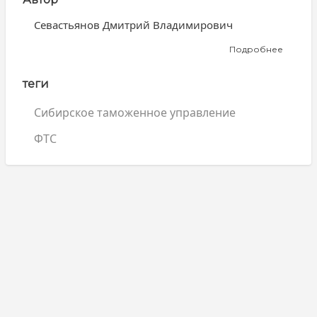
Севастьянов Дмитрий Владимирович
Подробнее
о
Севаст
Дмитри
теги
Владим
Сибирское таможенное управление
ФТС
Search