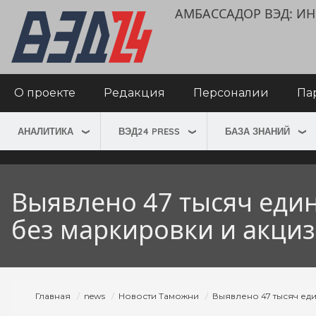
Перейти
User
АМБАССАДОР ВЭД: 
к
account
основному
menu
содержанию
Main
О проекте
Редакция
Персоналии
Па
navigation
АНАЛИТИКА
ВЭД24 PRESS
БАЗА ЗНАНИЙ
Выявлено 47 тысяч еди
без маркировки и акци
Строка
Главная
news
Новости Таможни
Выявлено 47 тысяч ед