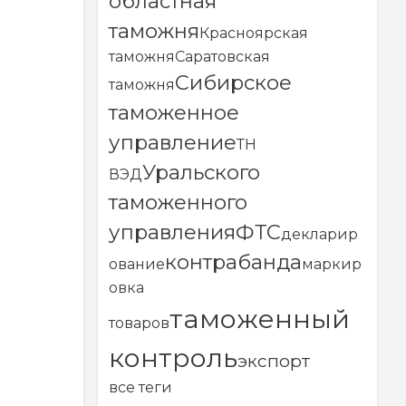
областная
таможня
Красноярская
таможня
Саратовская
Сибирское
таможня
таможенное
управление
ТН
Уральского
ВЭД
таможенного
управления
ФТС
декларир
контрабанда
ование
маркир
овка
таможенный
товаров
контроль
экспорт
все теги