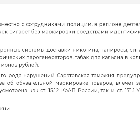
овместно с сотрудниками полиции, в регионе деяте
чек сигарет без маркировки средствами идентифи
тронные системы доставки никотина, папиросы, сиг
ических парогенераторов, табак для кальяна в кол
лионов рублей.
ого рода нарушений Саратовская таможня предупр
а об обязательной маркировке товаров, влечет з
мотрена как ст. 15.12 КоАП России, так и ст. 171.1 
ожни.