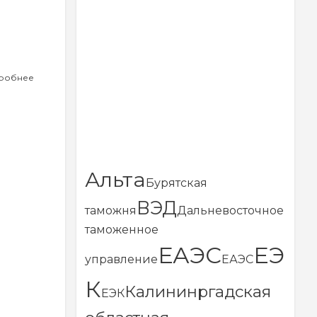
робнее
о
Какушкина
Марина
Николаевна
Альта
Бурятская
ВЭД
таможня
Дальневосточное
таможенное
ЕАЭС
ЕЭ
управление
ЕАЭС
К
Калининргадская
ЕЭК