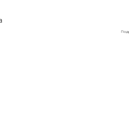
а
Под