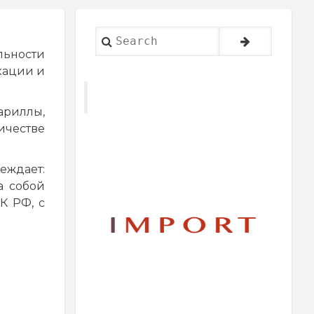
Search
льности
кации и
ариллы,
ичестве
еждает:
а собой
УК РФ, с