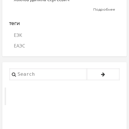
Подробнее
о
Хохлов
Данила
теги
Сергее
ЕЭК
ЕАЭС
Search