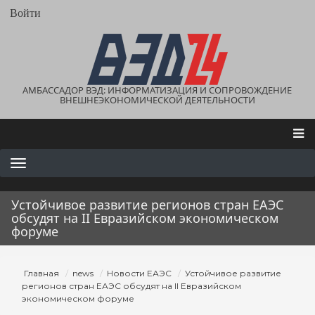
Перейти
User
Войти
account
к
menu
основному
содержанию
АМБАССАДОР ВЭД: ИНФОРМАТИЗАЦИЯ И СОПРОВОЖДЕНИЕ
ВНЕШНЕЭКОНОМИЧЕСКОЙ ДЕЯТЕЛЬНОСТИ
Main
navigation
Устойчивое развитие регионов стран ЕАЭС
обсудят на II Евразийском экономическом
форуме
Строка
Главная
news
Новости ЕАЭС
Устойчивое развитие
навигации
регионов стран ЕАЭС обсудят на II Евразийском
экономическом форуме