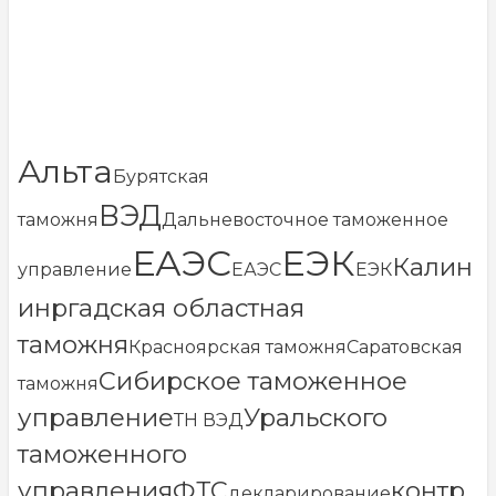
Альта
Бурятская
ВЭД
таможня
Дальневосточное таможенное
ЕАЭС
ЕЭК
Калин
управление
ЕАЭС
ЕЭК
инргадская областная
таможня
Красноярская таможня
Саратовская
Сибирское таможенное
таможня
управление
Уральского
ТН ВЭД
таможенного
управления
ФТС
контр
декларирование