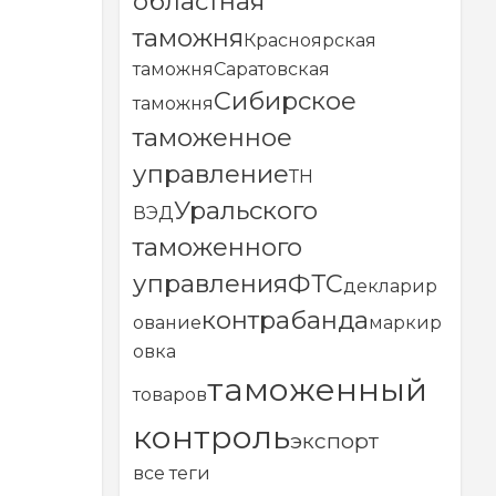
областная
таможня
Красноярская
таможня
Саратовская
Сибирское
таможня
таможенное
управление
ТН
Уральского
ВЭД
таможенного
управления
ФТС
декларир
контрабанда
ование
маркир
овка
таможенный
товаров
контроль
экспорт
все теги