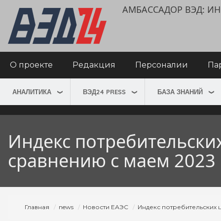
Перейти
User
АМБАССАДОР ВЭД: 
к
account
основному
menu
содержанию
Main
О проекте
Редакция
Персоналии
Па
navigation
АНАЛИТИКА
ВЭД24 PRESS
БАЗА ЗНАНИЙ
Индекс потребительских
сравнению с маем 2023 
Строка
Главная
news
Новости ЕАЭС
Индекс потребительских ц