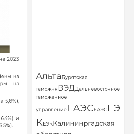
не 2023
Альта
Цены на
Бурятская
ры – на
ВЭД
таможня
Дальневосточное
таможенное
 5,8%),
ЕАЭС
ЕЭ
управление
ЕАЭС
6,4%) и
К
Калининргадская
ЕЭК
5,5%).