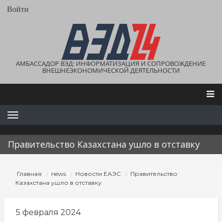
Перейти
User
Войти
account
к
menu
основному
содержанию
АМБАССАДОР ВЭД: ИНФОРМАТИЗАЦИЯ И СОПРОВОЖДЕНИЕ
ВНЕШНЕЭКОНОМИЧЕСКОЙ ДЕЯТЕЛЬНОСТИ
Main
navigation
Правительство Казахстана ушло в отставку
Строка
Главная
news
Новости ЕАЭС
Правительство
навигации
Казахстана ушло в отставку
5 февраля 2024