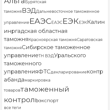
Альта
Бурятская
ВЭД
таможня
Дальневосточное таможенное
ЕАЭС
ЕЭК
Калин
управление
ЕАЭС
ЕЭК
инргадская областная
таможня
Красноярская таможня
Саратовская
Сибирское таможенное
таможня
управление
Уральского
ТН ВЭД
таможенного
управления
ФТС
контр
декларирование
абанда
маркировка
таможенный
товаров
контроль
экспорт
все теги