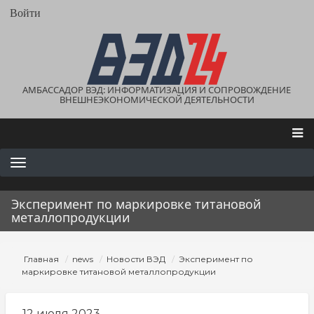
Перейти
User
Войти
account
к
menu
основному
содержанию
АМБАССАДОР ВЭД: ИНФОРМАТИЗАЦИЯ И СОПРОВОЖДЕНИЕ
ВНЕШНЕЭКОНОМИЧЕСКОЙ ДЕЯТЕЛЬНОСТИ
Main
navigation
Эксперимент по маркировке титановой
металлопродукции
Строка
Главная
news
Новости ВЭД
Эксперимент по
навигации
маркировке титановой металлопродукции
12 июля 2023