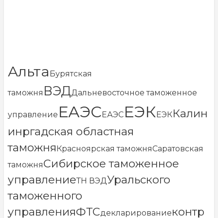
Альта
Бурятская
ВЭД
таможня
Дальневосточное таможенное
ЕАЭС
ЕЭК
Калин
управление
ЕАЭС
ЕЭК
инргадская областная
таможня
Красноярская таможня
Саратовская
Сибирское таможенное
таможня
управление
Уральского
ТН ВЭД
таможенного
управления
ФТС
контр
декларирование