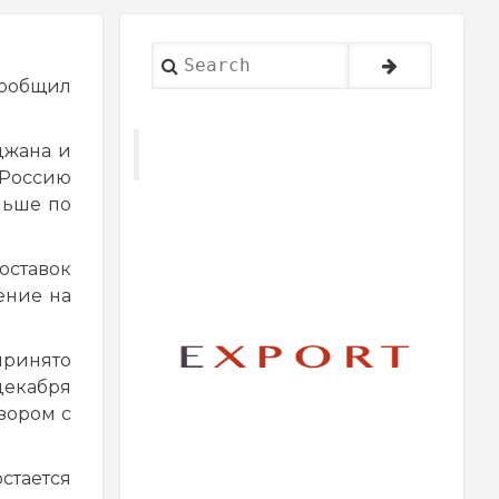
Search
сообщил
джана и
 Россию
ольше по
оставок
ение на
принято
декабря
зором с
стается