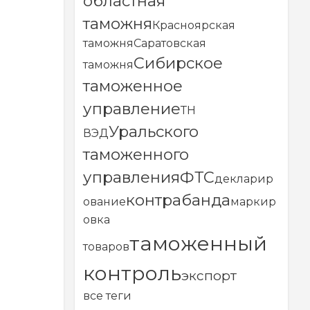
областная
таможня
Красноярская
таможня
Саратовская
Сибирское
таможня
таможенное
управление
ТН
Уральского
ВЭД
таможенного
управления
ФТС
декларир
контрабанда
ование
маркир
овка
таможенный
товаров
контроль
экспорт
все теги