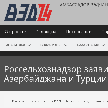
Перейти
User
АМБАССАДОР ВЭД: 
к
account
основному
menu
содержанию
Main
О проекте
Редакция
Персоналии
Па
navigation
АНАЛИТИКА
ВЭД24 PRESS
БАЗА ЗНАНИЙ
Россельхознадзор заяви
Азербайджана и Турции
Строка
Главная
news
Новости ВЭД
Россельхознадзор заявил о