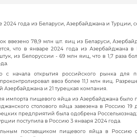
е 2024 года из Беларуси, Азербайджана и Турции, 
ок ввезено 78,9 млн шт. яиц из Беларуси, Азербай
ется, что в январе 2024 года из Азербайджана в
штук, из Белоруссии - 69 млн яиц, что в 1,7 раза б
да.
ор с начала открытия российского рынка для п
роконтролировал ввоз более 11,1 млн яиц. Разреш
й Азербайджана и 21 турецкая компания.
ля импорта пищевого яйца из Азербайджана было 
йджанского столового яйца завезена в Россию 19 
турецких предприятий была одобрена Россельхознад
урции поступила в Россию 3 января 2024 года.
бильным поставщиком пищевого яйца в Россию о