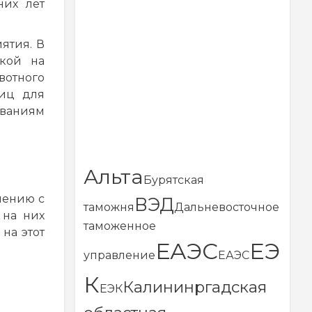
них лет
ятия. В
вкой на
вотного
яиц для
ованиям
Альта
Бурятская
нению с
ВЭД
таможня
Дальневосточное
 на них
таможенное
 на этот
ЕАЭС
ЕЭ
управление
ЕАЭС
К
Калининргадская
ЕЭК
Автор