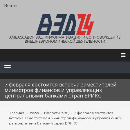
Перейти
User
Войти
account
к
menu
основному
содержанию
АМБАССАДОР ВЭД: ИНФОРМАТИЗАЦИЯ И СОПРОВОЖДЕНИЕ
ВНЕШНЕЭКОНОМИЧЕСКОЙ ДЕЯТЕЛЬНОСТИ
Main
navigation
7 февраля состоится встреча заместителей
министров финансов и управляющих
центральными банками стран БРИКС
Строка
Главная
news
Новости ВЭД
7 февраля состоится
навигации
встреча заместителей министров финансов и управляющих
центральными банками стран БРИКС