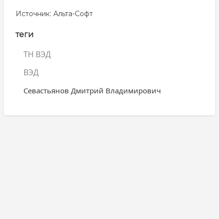
Источник:
Альта-Софт
Авт
теги
ТН ВЭД
ВЭД
Севастьянов Дмитрий Владимирович
Search