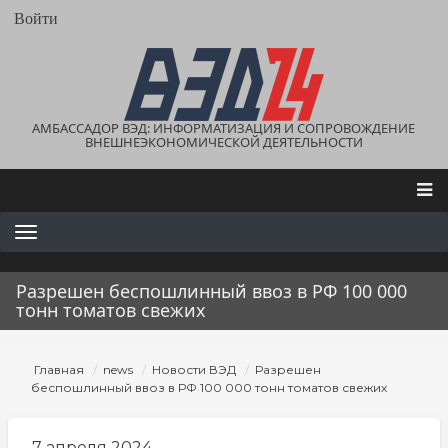
Перейти
User
Войти
account
к
menu
основному
содержанию
АМБАССАДОР ВЭД: ИНФОРМАТИЗАЦИЯ И СОПРОВОЖДЕНИЕ
ВНЕШНЕЭКОНОМИЧЕСКОЙ ДЕЯТЕЛЬНОСТИ
Main
navigation
Разрешен беспошлинный ввоз в РФ 100 000
тонн томатов свежих
Строка
Главная
news
Новости ВЭД
Разрешен
навигации
беспошлинный ввоз в РФ 100 000 тонн томатов свежих
7 апреля 2024