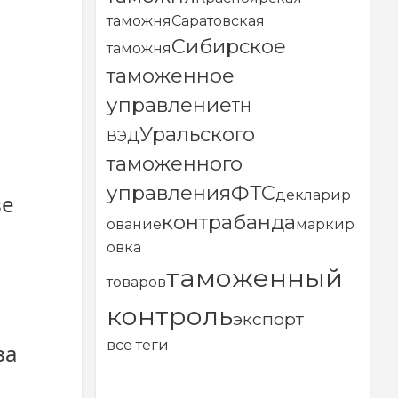
таможня
Саратовская
Сибирское
таможня
таможенное
управление
ТН
Уральского
ВЭД
таможенного
управления
ФТС
декларир
зе
контрабанда
ование
маркир
овка
таможенный
товаров
контроль
экспорт
все теги
за