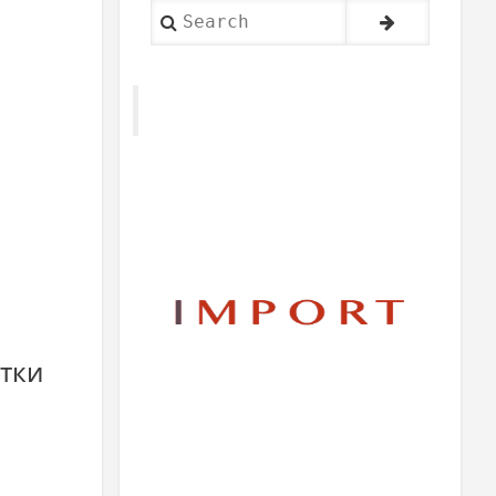
Search
тки