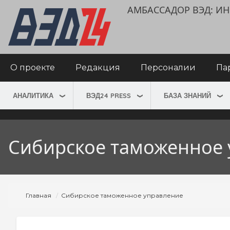
Перейти
User
АМБАССАДОР ВЭД: 
к
account
основному
menu
содержанию
Main
О проекте
Редакция
Персоналии
Па
navigation
АНАЛИТИКА
ВЭД24 PRESS
БАЗА ЗНАНИЙ
Сибирское таможенное 
Строка
Главная
Сибирское таможенное управление
навигации