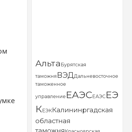
ом
Альта
Бурятская
ВЭД
таможня
Дальневосточное
таможенное
ЕАЭС
ЕЭ
управление
ЕАЭС
умке
К
Калининргадская
ЕЭК
областная
таможня
Красноярская