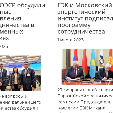
 ОЭСР обсудили
ЕЭК и Московский
вные
энергетический
вления
институт подписа
дничества в
программу
еменных
сотрудничества
иях
1 марта 2023
2023
27 февраля в штаб-кварт
Евразийской экономиче
е вопросы и
комиссии Председатель
ения дальнейшего
Коллегии ЕЭК Михаил
ичества обсудили