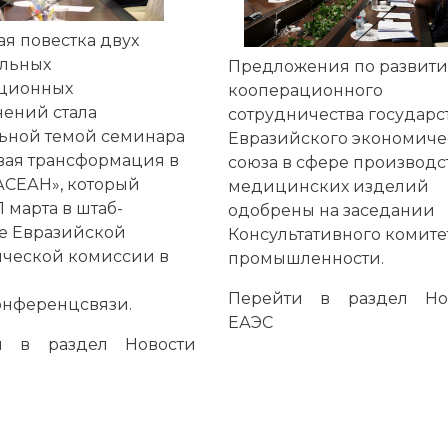
я повестка двух
льных
Предложения по развит
ационных
кооперационного
ений стала
сотрудничества государс
ьной темой семинара
Евразийского экономиче
ая трансформация в
союза в сфере производс
АСЕАН», который
медицинских изделий
 марта в штаб-
одобрены на заседании
е Евразийской
Консультативного комите
ческой комиссии в
промышленности.
е
Перейти в раздел
Но
нференцсвязи.
ЕАЭС
ти в раздел
Новости