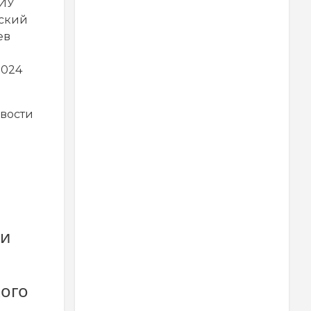
НИУ
ский
ев
2024
вости
ни
ого