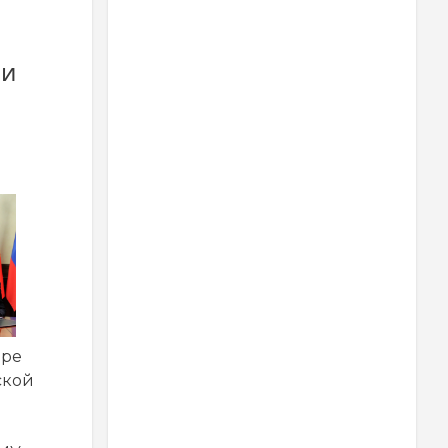
ли
ире
ской