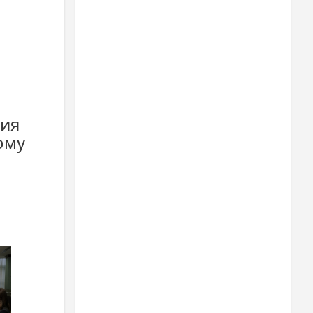
ия
ому