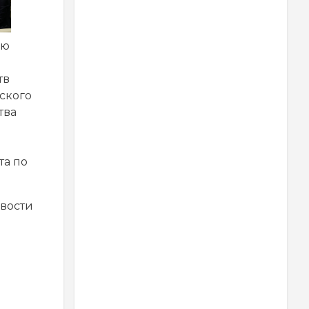
ию
тв
ского
тва
та по
вости