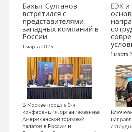
Бахыт Султанов
ЕЭК и
встретился с
осно
представителями
напра
западных компаний в
сотру
России
совр
услов
1 марта 2023
1 марта 
В Москве прошла 9-я
конференция, организованная
Ключевы
Американской торговой
направл
палатой в России и
сотрудн