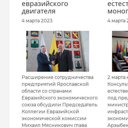
евразийского
естес
двигателя
моно
4 марта 2023
4 марта 
Расширение сотрудничества
2 марта
предприятий Ярославской
Консуль
области со странами
естеств
Евразийского экономического
под пре
союза обсудили Председатель
министр
Коллегии Евразийской
инфраст
экономической комиссии
эконом
Михаил Мясникович глава
Арзыбе