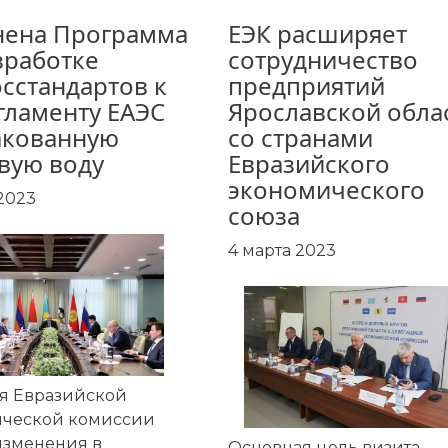
нена Программа
ЕЭК расширяет
зработке
сотрудничество
сстандартов к
предприятий
гламенту ЕАЭС
Ярославской обла
акованную
со странами
вую воду
Евразийского
экономического
2023
союза
4 марта 2023
я Евразийской
ической комиссии
изменения в
Основная цель визита –