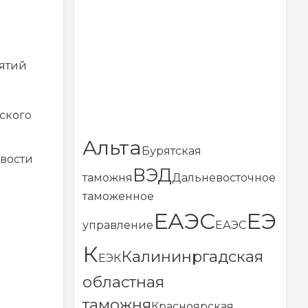
ятий
ского
Альта
Бурятская
вости
ВЭД
таможня
Дальневосточное
таможенное
ЕАЭС
ЕЭ
управление
ЕАЭС
К
Калининргадская
ЕЭК
областная
таможня
Красноярская