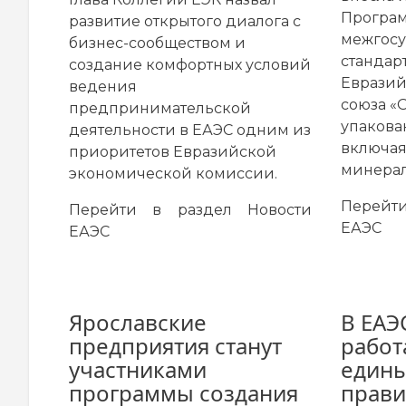
Програм
развитие открытого диалога с
межгосу
бизнес-сообществом и
стандар
создание комфортных условий
Евразий
ведения
союза «
предпринимательской
упакова
деятельности в ЕАЭС одним из
включа
приоритетов Евразийской
минерал
экономической комиссии.
Перей
Перейти в раздел
Новости
ЕАЭС
ЕАЭС
Ярославские
В ЕАЭ
предприятия станут
работ
участниками
едины
программы создания
прави