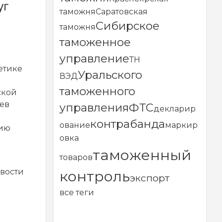
уг
таможня
Саратовская
Сибирское
таможня
таможенное
управление
ТН
етике
Уральского
ВЭД
таможенного
ской
ев
управления
ФТС
декларир
контрабанда
ование
маркир
нию
овка
таможенный
товаров
вости
контроль
экспорт
все теги