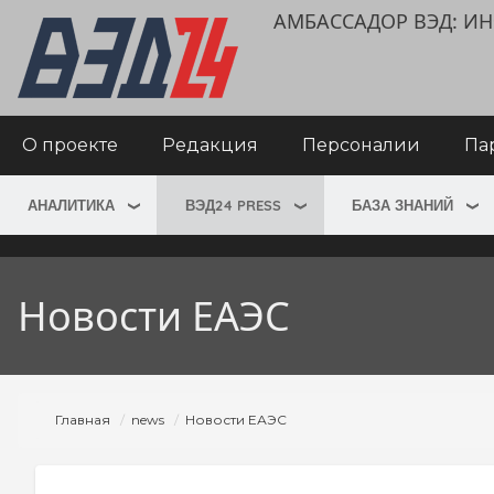
Перейти
User
АМБАССАДОР ВЭД: 
к
account
основному
menu
содержанию
Main
О проекте
Редакция
Персоналии
Па
navigation
АНАЛИТИКА
ВЭД24 PRESS
БАЗА ЗНАНИЙ
Новости ЕАЭС
Строка
Главная
news
Новости ЕАЭС
навигации