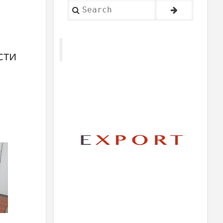
Search
сти