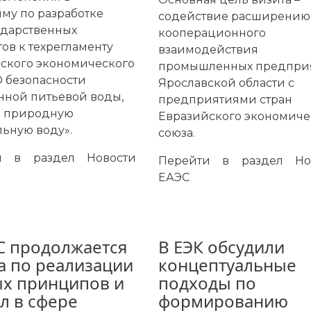
му по разработке
содействие расширению
дарственных
кооперационного
тов к техрегламенту
взаимодействия
ского экономического
промышленных предпри
О безопасности
Ярославской области с
нной питьевой воды,
предприятиями стран
я природную
Евразийского экономиче
ьную воду».
союза.
ти в раздел
Новости
Перейти в раздел
Но
ЕАЭС
С продолжается
В ЕЭК обсудили
а по реализации
концептуальные
х принципов и
подходы по
л в сфере
формированию