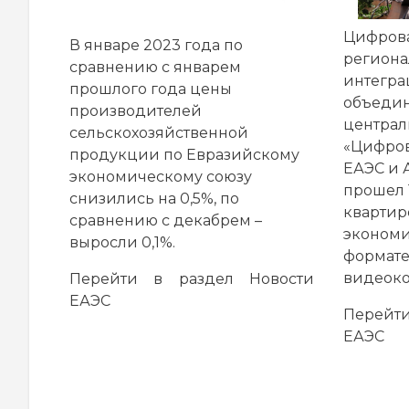
Цифрова
В январе 2023 года по
региона
сравнению с январем
интегр
прошлого года цены
объедин
производителей
централ
сельскохозяйственной
«Цифров
продукции по Евразийскому
ЕАЭС и 
экономическому союзу
прошел 1
снизились на 0,5%, по
квартир
сравнению с декабрем –
экономи
выросли 0,1%.
формат
видеоко
Перейти в раздел
Новости
ЕАЭС
Перей
ЕАЭС