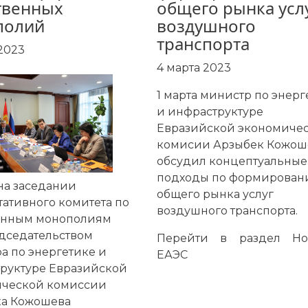
твенных
общего рынка усл
полий
воздушного
транспорта
2023
4 марта 2023
1 марта министр по энерг
и инфраструктуре
Евразийской экономиче
комисии Арзыбек Кожош
обсудил концептуальные
подходы по формирова
 на заседании
общего рынка услуг
тативного комитета по
воздушного транспорта.
енным монополиям
дседательством
Перейти в раздел
Но
а по энергетике и
ЕАЭС
руктуре Евразийской
ической комиссии
ка Кожошева