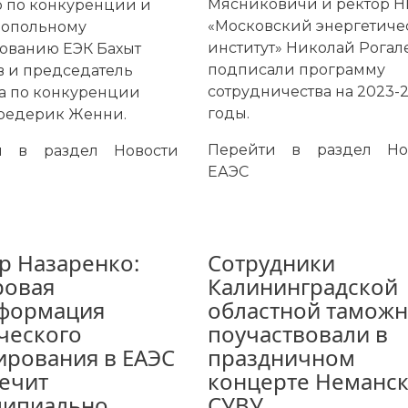
Мясниковичи и ректор 
 по конкуренции и
«Московский энергетиче
нопольному
институт» Николай Рогал
ованию ЕЭК Бахыт
подписали программу
в и председатель
сотрудничества на 2023-
а по конкуренции
годы.
редерик Женни.
Перейти в раздел
Но
ти в раздел
Новости
ЕАЭС
р Назаренко:
Сотрудники
ровая
Калининградской
формация
областной тамож
ческого
поучаствовали в
ирования в ЕАЭС
праздничном
ечит
концерте Неманск
ципиально
СУВУ