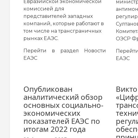
Евразийской экономической
министр
комиссией для
антимо
представителей западных
регулир
компаний, которые работают в
Султано
том числе на трансграничных
Комитет
рынках ЕАЭС.
ОЭСР Ф
Перейти в раздел
Новости
Перей
ЕАЭС
ЕАЭС
Опубликован
Викто
аналитический обзор
«Циф
основных социально-
транс
экономических
техни
показателей ЕАЭС по
регул
итогам 2022 года
обесп
прин