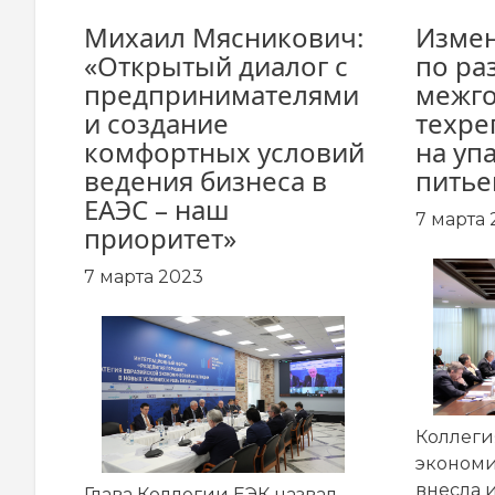
Михаил Мясникович:
Изме
«Открытый диалог с
по ра
предпринимателями
межго
и создание
техре
комфортных условий
на уп
ведения бизнеса в
питье
ЕАЭС – наш
7 марта 
приоритет»
7 марта 2023
Коллеги
эконом
внесла 
Глава Коллегии ЕЭК назвал