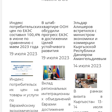
Индекс
В штаб-
Эльдар
потребительских
квартире ООН
Алишеров
цен по ЕАЭС
обсудили
встретился с
составил 100,4%
прогресс ЕАЭС
министром
в июне по
в достижении
экономики и
сравнению с
Целей
коммерции
маем 2023 года
устойчивого
Кыргызской
развития
Республики
19 июля 2023
Данияром
19 июля 2023
Амангельдиевым
14 июля 2023
Индекс
Вклад
потребительск
региональных
их цен на
В рамках
интеграционны
товары и услуги
визита в
х объединений
по
Кыргызстан 13-
Евразии в
Евразийскому
14 июля
достижение
экономическом