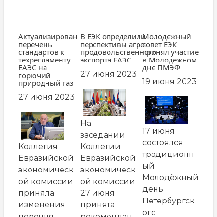
Актуализирован
В ЕЭК определили
Молодежный
перечень
перспективы агро-
совет ЕЭК
стандартов к
продовольственного
принял участие
техрегламенту
экспорта ЕАЭС
в Молодежном
ЕАЭС на
дне ПМЭФ
27 июня 2023
горючий
19 июня 2023
природный газ
27 июня 2023
На
17 июня
заседании
состоялся
Коллегия
Коллегии
традиционн
Евразийской
Евразийской
ый
экономическ
экономическ
Молодёжный
ой комиссии
ой комиссии
день
приняла
27 июня
Петербургск
изменения
принята
ого
перечня
рекомендац