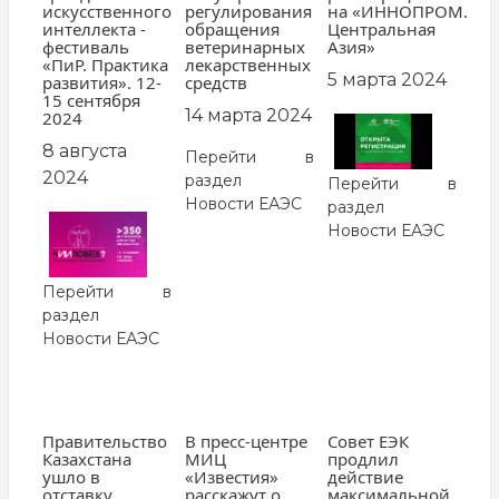
искусственного
регулирования
на «ИННОПРОМ.
интеллекта -
обращения
Центральная
фестиваль
ветеринарных
Азия»
«ПиР. Практика
лекарственных
5 марта 2024
развития». 12-
средств
15 сентября
14 марта 2024
2024
8 августа
Перейти в
2024
раздел
Перейти в
Новости ЕАЭС
раздел
Новости ЕАЭС
Перейти в
раздел
Новости ЕАЭС
Правительство
В пресс-центре
Совет ЕЭК
Казахстана
МИЦ
продлил
ушло в
«Известия»
действие
отставку
расскажут о
максимальной