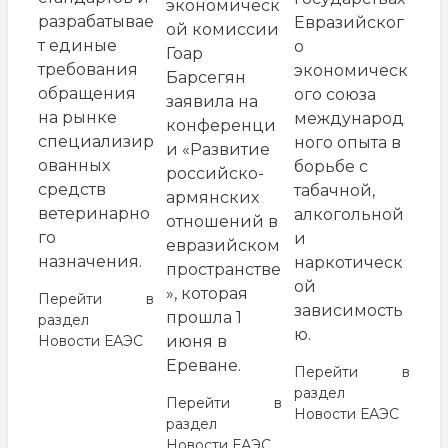
экономическ
разрабатывае
Евразийског
ой комиссии
т единые
о
Гоар
требования
экономическ
Барсегян
обращения
ого союза
заявила на
на рынке
международ
конференци
специализир
ного опыта в
и «Развитие
ованных
борьбе с
российско-
средств
табачной,
армянских
ветеринарно
алкогольной
отношений в
го
и
евразийском
назначения.
наркотическ
пространстве
ой
», которая
Перейти в
зависимость
прошла 1
раздел
ю.
Новости ЕАЭС
июня в
Ереване.
Перейти в
раздел
Перейти в
Новости ЕАЭС
раздел
Новости ЕАЭС