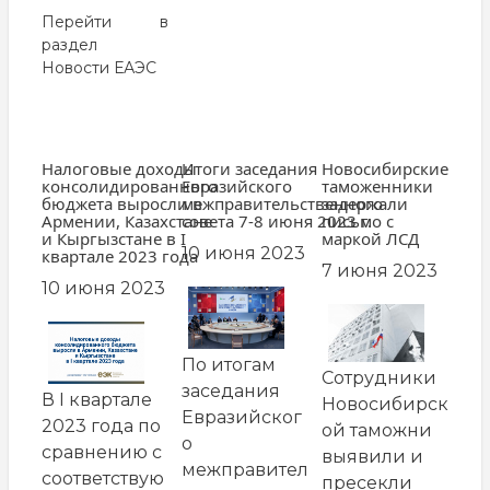
Перейти в
раздел
Новости ЕАЭС
Налоговые доходы
Итоги заседания
Новосибирские
консолидированного
Евразийского
таможенники
бюджета выросли в
межправительственного
задержали
Армении, Казахстане
совета 7-8 июня 2023 г.
письмо с
и Кыргызстане в I
маркой ЛСД
10 июня 2023
квартале 2023 года
7 июня 2023
10 июня 2023
По итогам
Сотрудники
заседания
В I квартале
Новосибирск
Евразийског
2023 года по
ой таможни
о
сравнению с
выявили и
межправител
соответствую
пресекли