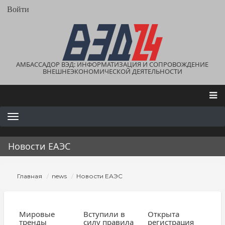
Перейти
User
Войти
account
к
menu
основному
содержанию
АМБАССАДОР ВЭД: ИНФОРМАТИЗАЦИЯ И СОПРОВОЖДЕНИЕ
ВНЕШНЕЭКОНОМИЧЕСКОЙ ДЕЯТЕЛЬНОСТИ
Main
navigation
Новости ЕАЭС
Строка
Главная
news
Новости ЕАЭС
навигации
Мировые
Вступили в
Открыта
тренды
силу правила
регистрация