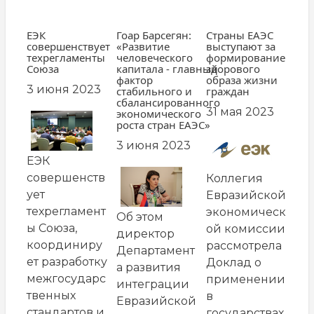
ЕЭК
Гоар Барсегян:
Страны ЕАЭС
совершенствует
«Развитие
выступают за
техрегламенты
человеческого
формирование
Союза
капитала - главный
здорового
фактор
образа жизни
3 июня 2023
стабильного и
граждан
сбалансированного
31 мая 2023
экономического
роста стран ЕАЭС»
3 июня 2023
ЕЭК
совершенств
Коллегия
ует
Евразийской
техрегламент
экономическ
Об этом
ы Союза,
ой комиссии
директор
координиру
рассмотрела
Департамент
ет разработку
Доклад о
а развития
межгосударс
применении
интеграции
твенных
в
Евразийской
стандартов и
государствах