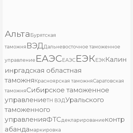
Альта
Бурятская
ВЭД
таможня
Дальневосточное таможенное
ЕАЭС
ЕЭК
Калин
управление
ЕАЭС
ЕЭК
инргадская областная
таможня
Красноярская таможня
Саратовская
Сибирское таможенное
таможня
управление
Уральского
ТН ВЭД
таможенного
управления
ФТС
контр
декларирование
абанда
маркировка