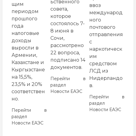
ьственного
щим
ввоз
совета,
периодом
международ
которое
прошлого
ного
состоялось 7-
года
почтового
8 июня в
налоговые
отправления
Сочи,
доходы
с
рассмотрено
выросли в
наркотическ
22 вопроса,
Армении,
им
подписано 14
Казахстане и
средством
документов.
Кыргызстане
ЛСД из
на 15,5%,
Нидерландо
Перейти в
23,5% и 20%
раздел
в.
соответствен
Новости ЕАЭС
Перейти в
но.
раздел
Новости ЕАЭС
Перейти в
раздел
Новости ЕАЭС