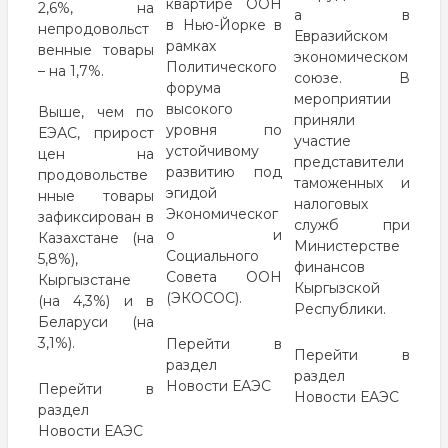
квартире ООН
2,6%, на
а в
в Нью-Йорке в
непродовольст
Евразийском
рамках
венные товары
экономическом
Политического
– на 1,7%.
союзе. В
форума
мероприятии
высокого
Выше, чем по
приняли
уровня по
ЕЭАС, прирост
участие
устойчивому
цен на
представители
развитию под
продовольстве
таможенных и
эгидой
нные товары
налоговых
Экономическог
зафиксирован в
служб при
о и
Казахстане (на
Министерстве
Социального
5,8%),
финансов
Совета ООН
Кыргызстане
Кыргызской
(ЭКОСОС).
(на 4,3%) и в
Республики.
Беларуси (на
3,1%).
Перейти в
Перейти в
раздел
раздел
Новости ЕАЭС
Перейти в
Новости ЕАЭС
раздел
Новости ЕАЭС