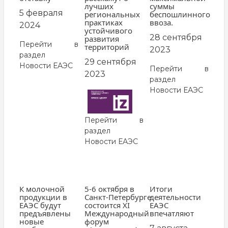
лучших
суммы
5 февраля
региональных
беспошлинного
практиках
ввоза.
2024
устойчивого
28 сентября
развития
Перейти в
территорий
2023
раздел
29 сентября
Новости ЕАЭС
Перейти в
2023
раздел
Новости ЕАЭС
Перейти в
раздел
Новости ЕАЭС
К молочной
5-6 октября в
Итоги
продукции в
Санкт-Петербурге
деятельности
ЕАЭС будут
состоится XI
ЕАЭС
предъявлены
Международный
впечатляют
новые
форум