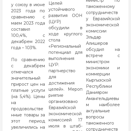
министр по
Целей
у союзу в июне
таможенному
устойчивого
2023 года по
сотрудничеств
развития ООН
сравнению с
у Евразийской
(ЦУР)
маем 2023 года
экономической
обсудили в
составил
комиссии
ходе
круглого
100,4%, с
Эльдар
стола
декабрем 2022
Алишеров
«Региональный
года – 103%.
обсудил на
потенциал для
встрече с
выполнения
По сравнению
министром
ЦУР:
с декабрем
экономики и
партнерство
отмечался
коммерции
для
значительный
Кыргызской
достижения
прирост цен на
Республики
целей».
Мероп
платные услуги
Данияром
риятие
(на 5,4%). Цены
Амангельдиевы
организовано
на
м наиболее
Евразийской
продовольстве
актуальные
экономической
нные товары за
вопросы
комиссией 17
этот период
таможенного
июля в штаб-
увеличились на
сотрудничеств