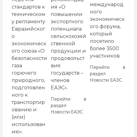
международ
стандартов к
ия «О
ного
техническом
повышении
экономическ
у регламенту
экспортного
ого форума,
Евразийског
потенциала
который
о
сельскохозяй
посетило
экономическ
ственной
более 3500
ого союза «О
продукции и
участников.
безопасности
продовольст
газа
вия
Перейти в
горючего
государств –
раздел
природного,
членов
Новости ЕАЭС
подготовлен
ЕАЭС».
ного к
Перейти в
транспортир
раздел
ованию и
Новости ЕАЭС
(или)
использован
ию».