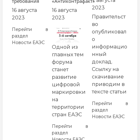
7 августа
требования
«Антиконтрафакт»
2023
16 августа
16 августа
Правительст
2023
2023
во
Перейти в
опубликовал
раздел
о
Новости ЕАЭС
информацио
Одной из
нный
главных тем
доклад.
форума
Ссылку на
станет
скачивание
развитие
приводим в
цифровой
тексте статьи
маркировки
на
Перейти в
территории
раздел
стран ЕАЭС
Новости ЕАЭС
Перейти в
раздел
Новости ЕАЭС