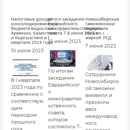
Налоговые доходы
Итоги заседания
Новосибирские
консолидированного
Евразийского
таможенники
бюджета выросли в
межправительственного
задержали
Армении, Казахстане
совета 7-8 июня 2023 г.
письмо с
и Кыргызстане в I
маркой ЛСД
10 июня 2023
квартале 2023 года
7 июня 2023
10 июня 2023
По итогам
Сотрудники
заседания
В I квартале
Новосибирск
Евразийског
2023 года по
ой таможни
о
сравнению с
выявили и
межправител
соответствую
пресекли
ьственного
щим
ввоз
совета,
периодом
международ
которое
прошлого
ного
состоялось 7-
года