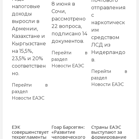
почтового
8 июня в
налоговые
отправления
Сочи,
доходы
с
рассмотрено
выросли в
наркотическ
22 вопроса,
Армении,
им
подписано 14
Казахстане и
средством
документов.
Кыргызстане
ЛСД из
на 15,5%,
Нидерландо
Перейти в
23,5% и 20%
раздел
в.
соответствен
Новости ЕАЭС
Перейти в
но.
раздел
Новости ЕАЭС
Перейти в
раздел
Новости ЕАЭС
ЕЭК
Гоар Барсегян:
Страны ЕАЭС
совершенствует
«Развитие
выступают за
техрегламенты
человеческого
формирование