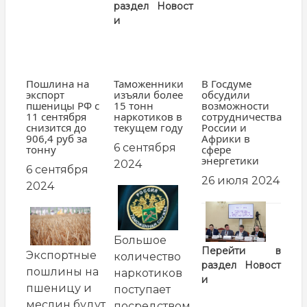
раздел
Новост
и
Пошлина на
Таможенники
В Госдуме
экспорт
изъяли более
обсудили
пшеницы РФ с
15 тонн
возможности
11 сентября
наркотиков в
сотрудничества
снизится до
текущем году
России и
906,4 руб за
Африки в
6 сентября
тонну
сфере
энергетики
2024
6 сентября
26 июля 2024
2024
заглавная
картинка
заглавная
заглавная
картинка
картинка
Большое
Перейти в
Экспортные
количество
раздел
Новост
пошлины на
наркотиков
и
пшеницу и
поступает
меслин будут
посредством