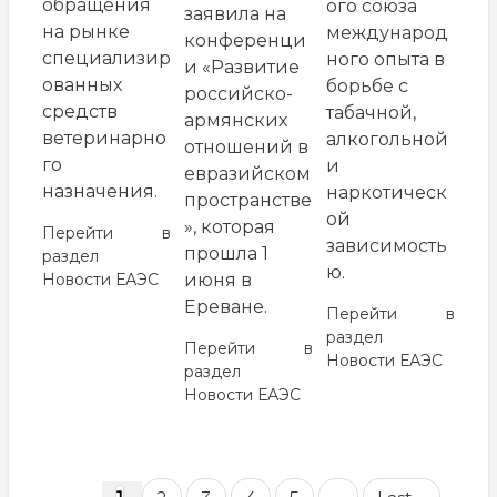
обращения
ого союза
заявила на
на рынке
международ
конференци
специализир
ного опыта в
и «Развитие
ованных
борьбе с
российско-
средств
табачной,
армянских
ветеринарно
алкогольной
отношений в
го
и
евразийском
назначения.
наркотическ
пространстве
ой
», которая
Перейти в
зависимость
прошла 1
раздел
ю.
Новости ЕАЭС
июня в
Ереване.
Перейти в
раздел
Перейти в
Новости ЕАЭС
раздел
Новости ЕАЭС