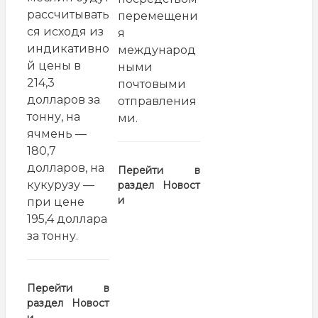
рассчитывать
перемещени
ся исходя из
я
индикативно
международ
й цены в
ными
214,3
почтовыми
долларов за
отправления
тонну, на
ми.
ячмень —
180,7
долларов, на
Перейти в
кукурузу —
раздел
Новост
и
при цене
195,4 доллара
за тонну.
Перейти в
раздел
Новост
и