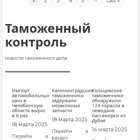
Нумерация
Текущая
1
Page
2
Page
3
Page
4
Page
5
Следующая
››
Последняя
Last »
страниц
страница
страница
страница
Таможенный
контроль
новости таможенного дела
Импорт
Калининградские
Кольцовские
автомобильных
таможенники
таможенники
шин в
задержали
обнаружили
Челябинскую
незаконные
124 коралла в
область вырос
запчасти
чемодане
в 8 раз
пассажирки из
18 марта 2025
Дубая
18 марта 2025
14 марта 2025
Перейти в
Перейти в
раздел