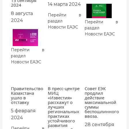
15 сентября
14 марта 2024
2024
8 августа
Перейти в
2024
раздел
Перейти в
Новости ЕАЭС
раздел
Новости ЕАЭС
Перейти в
раздел
Новости ЕАЭС
Правительство
В пресс-центре
Совет ЕЭК
Казахстана
МИЦ
продлил
ушло в
«Известия»
действие
отставку
расскажут о
максимальной
лучших
суммы
5 февраля
региональных
беспошлинного
практиках
ввоза.
2024
устойчивого
28 сентября
развития
Перейти в