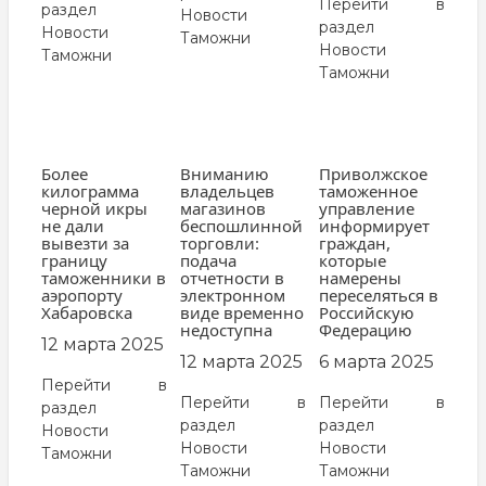
Перейти в
раздел
Новости
раздел
Новости
Таможни
Новости
Таможни
Таможни
Более
Вниманию
Приволжское
килограмма
владельцев
таможенное
черной икры
магазинов
управление
не дали
беспошлинной
информирует
вывезти за
торговли:
граждан,
границу
подача
которые
таможенники в
отчетности в
намерены
аэропорту
электронном
переселяться в
Хабаровска
виде временно
Российскую
недоступна
Федерацию
12 марта 2025
12 марта 2025
6 марта 2025
Перейти в
Перейти в
Перейти в
раздел
раздел
раздел
Новости
Новости
Новости
Таможни
Таможни
Таможни