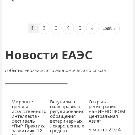
Нумерация
Текущая
1
Page
2
Page
3
Page
4
Page
5
Следующая
››
Последняя
Last »
страниц
страница
страница
страница
Новости ЕАЭС
события Евразийского экономического союза
Мировые
Вступили в
Открыта
тренды
силу правила
регистрация
искусственного
регулирования
на «ИННОПРОМ.
интеллекта -
обращения
Центральная
фестиваль
ветеринарных
Азия»
«ПиР. Практика
лекарственных
5 марта 2024
развития». 12-
средств