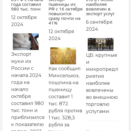
года составил
пшеницы из
наиболее
980 тыс. тонн
РФ с 16 октября
вовлечен в
повысится
экспорт услуг
12 октября
сразу почти на
6 сентября
41%
2024
2024
12 октября
заглавная
2024
заглавная
картинка
картинка
заглавная
Экспорт
ЦБ: крупные
картинка
муки из
и
России с
Как сообщил
микропредп
начала 2024
Минсельхоз,
риятия
года на
пошлина на
наиболее
начало
пшеницу
вовлечены
октября
составит 1
во внешнюю
составил 980
тыс. 872
торговлю
тыс. тонн и
рубля против
услугами.
приблизился
1 тыс. 328,3
к показателю
рубля за