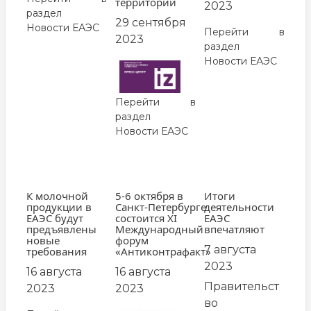
территорий
2023
раздел
29 сентября
Новости ЕАЭС
Перейти в
2023
раздел
Новости ЕАЭС
Перейти в
раздел
Новости ЕАЭС
К молочной
5-6 октября в
Итоги
продукции в
Санкт-Петербурге
деятельности
ЕАЭС будут
состоится XI
ЕАЭС
предъявлены
Международный
впечатляют
новые
форум
7 августа
требования
«Антиконтрафакт»
2023
16 августа
16 августа
Правительст
2023
2023
во