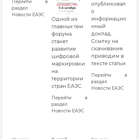
Перейти в
опубликовал
раздел
о
Новости ЕАЭС
информацио
Одной из
нный
главных тем
доклад.
форума
Ссылку на
станет
скачивание
развитие
приводим в
цифровой
тексте статьи
маркировки
на
Перейти в
территории
раздел
стран ЕАЭС
Новости ЕАЭС
Перейти в
раздел
Новости ЕАЭС