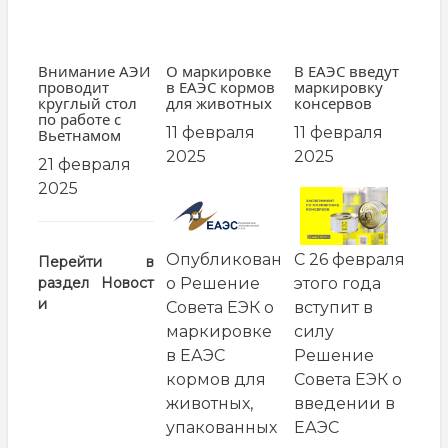
Внимание АЭИ
О маркировке
В ЕАЭС введут
проводит
в ЕАЭС кормов
маркировку
круглый стол
для животных
консервов
по работе с
11 февраля
11 февраля
Вьетнамом
2025
2025
21 февраля
2025
заглавная
заглавная
картинка
картинка
Опубликован
С 26 февраля
Перейти в
раздел
Новост
о Решение
этого года
и
Совета ЕЭК о
вступит в
маркировке
силу
в ЕАЭС
Решение
кормов для
Совета ЕЭК о
животных,
введении в
упакованных
ЕАЭС