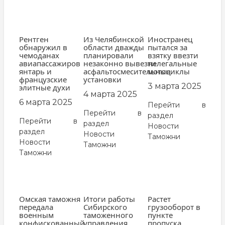
Рентген
Из Челябинской
Иностранец
обнаружил в
области дважды
пытался за
чемоданах
планировали
взятку ввезти
авиапассажиров
незаконно вывезти
нелегальные
янтарь и
асфальтосмесительные
мотоциклы
французские
установки
3 марта 2025
элитные духи
4 марта 2025
6 марта 2025
Перейти в
Перейти в
раздел
Перейти в
раздел
Новости
раздел
Новости
Таможни
Новости
Таможни
Таможни
Омская таможня
Итоги работы
Растет
передала
Сибирского
грузооборот в
военным
таможенного
пункте
конфискованный
управления
пропуска