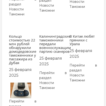
раздел
Новости
раздел
Новости
Таможни
Новости
Таможни
Таможни
Кольцо
Калининградские
В Китае любят
стоимостью 22
таможенники
пряники с
млн рублей
передали
Урала
обнаружили
военнослужащим
25 февраля
домодедовские
партию сканеров
таможенники у
2025
25 февраля
пассажира из
Дубая
2025
Перейти в
25 февраля
раздел
Перейти в
2025
Новости
раздел
Таможни
Новости
заглавная
Таможни
картинка
Перейти в