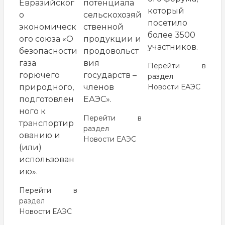
Евразийског
потенциала
который
о
сельскохозяй
посетило
экономическ
ственной
более 3500
ого союза «О
продукции и
участников.
безопасности
продовольст
газа
вия
Перейти в
горючего
государств –
раздел
природного,
членов
Новости ЕАЭС
подготовлен
ЕАЭС».
ного к
Перейти в
транспортир
раздел
ованию и
Новости ЕАЭС
(или)
использован
ию».
Перейти в
раздел
Новости ЕАЭС