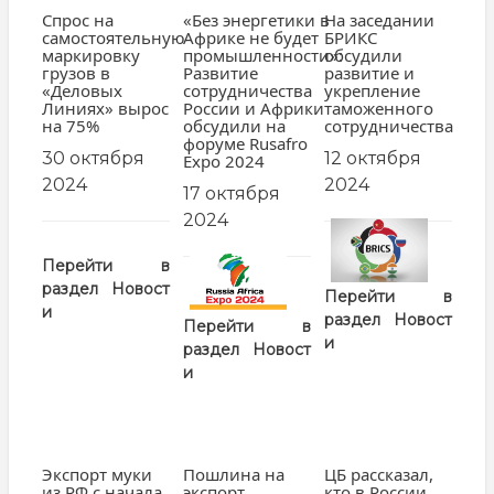
Спрос на
«Без энергетики в
На заседании
самостоятельную
Африке не будет
БРИКС
маркировку
промышленности»:
обсудили
грузов в
Развитие
развитие и
«Деловых
сотрудничества
укрепление
Линиях» вырос
России и Африки
таможенного
на 75%
обсудили на
сотрудничества
форуме Rusafro
30 октября
12 октября
Expo 2024
2024
2024
17 октября
2024
заглавная
картинка
Перейти в
заглавная
раздел
Новост
картинка
Перейти в
и
раздел
Новост
Перейти в
и
раздел
Новост
и
Экспорт муки
Пошлина на
ЦБ рассказал,
из РФ с начала
экспорт
кто в России