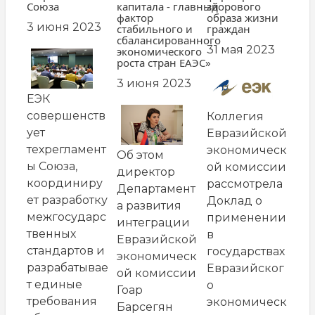
Союза
капитала - главный
здорового
фактор
образа жизни
3 июня 2023
стабильного и
граждан
сбалансированного
31 мая 2023
экономического
роста стран ЕАЭС»
3 июня 2023
ЕЭК
совершенств
Коллегия
ует
Евразийской
техрегламент
экономическ
Об этом
ы Союза,
ой комиссии
директор
координиру
рассмотрела
Департамент
ет разработку
Доклад о
а развития
межгосударс
применении
интеграции
твенных
в
Евразийской
стандартов и
государствах
экономическ
разрабатывае
Евразийског
ой комиссии
т единые
о
Гоар
требования
экономическ
Барсегян