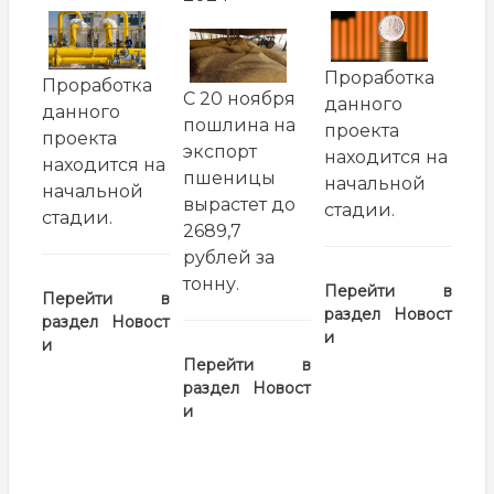
заглавная
заглавная
заглавная
картинка
картинка
картинка
Проработка
Проработка
С 20 ноября
данного
данного
пошлина на
проекта
проекта
экспорт
находится на
находится на
пшеницы
начальной
начальной
вырастет до
стадии.
стадии.
2689,7
рублей за
тонну.
Перейти в
Перейти в
раздел
Новост
раздел
Новост
и
и
Перейти в
раздел
Новост
и