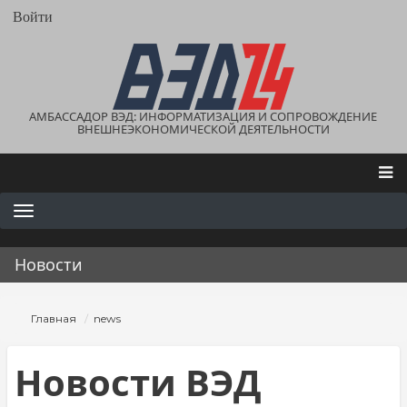
Перейти
User
Войти
account
к
menu
основному
содержанию
АМБАССАДОР ВЭД: ИНФОРМАТИЗАЦИЯ И СОПРОВОЖДЕНИЕ
ВНЕШНЕЭКОНОМИЧЕСКОЙ ДЕЯТЕЛЬНОСТИ
Main
navigation
Новости
Строка
Главная
news
навигации
Новости ВЭД