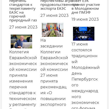
перечень
перспективы агро-
совет ЕЭК
стандартов к
продовольственного
принял участие
техрегламенту
экспорта ЕАЭС
в Молодежном
ЕАЭС на
дне ПМЭФ
27 июня 2023
горючий
19 июня 2023
природный газ
27 июня 2023
На
17 июня
заседании
состоялся
Коллегия
Коллегии
традиционн
Евразийской
Евразийской
ый
экономическ
экономическ
Молодёжный
ой комиссии
ой комиссии
день
приняла
27 июня
Петербургск
изменения
принята
ого
перечня
рекомендац
международ
стандартов к
ия «О
ного
техническом
повышении
экономическ
у регламенту
экспортного
ого форума,