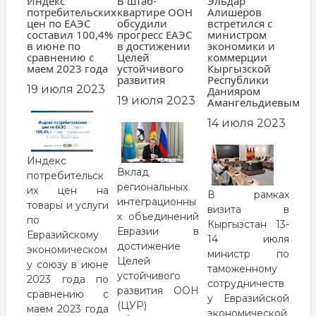
Индекс
В штаб-
Эльдар
потребительских
квартире ООН
Алишеров
цен по ЕАЭС
обсудили
встретился с
составил 100,4%
прогресс ЕАЭС
министром
в июне по
в достижении
экономики и
сравнению с
Целей
коммерции
маем 2023 года
устойчивого
Кыргызской
развития
Республики
19 июля 2023
Данияром
19 июля 2023
Амангельдиевым
14 июля 2023
Индекс
Вклад
потребительск
региональных
их цен на
В рамках
интеграционны
товары и услуги
визита в
х объединений
по
Кыргызстан 13-
Евразии в
Евразийскому
14 июля
достижение
экономическом
министр по
Целей
у союзу в июне
таможенному
устойчивого
2023 года по
сотрудничеств
развития ООН
сравнению с
у Евразийской
(ЦУР)
маем 2023 года
экономической