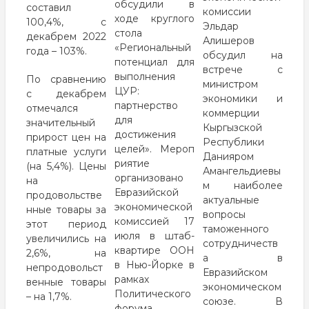
обсудили в
составил
комиссии
ходе
круглого
100,4%, с
Эльдар
стола
декабрем 2022
Алишеров
«Региональный
года – 103%.
обсудил на
потенциал для
встрече с
выполнения
По сравнению
министром
ЦУР:
с декабрем
экономики и
партнерство
отмечался
коммерции
для
значительный
Кыргызской
достижения
прирост цен на
Республики
целей».
Мероп
платные услуги
Данияром
риятие
(на 5,4%). Цены
Амангельдиевы
организовано
на
м наиболее
Евразийской
продовольстве
актуальные
экономической
нные товары за
вопросы
комиссией 17
этот период
таможенного
июля в штаб-
увеличились на
сотрудничеств
квартире ООН
2,6%, на
а в
в Нью-Йорке в
непродовольст
Евразийском
рамках
венные товары
экономическом
Политического
– на 1,7%.
союзе. В
форума