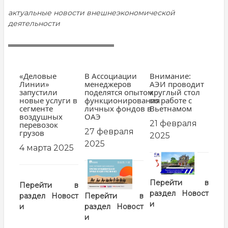
актуальные новости внешнеэкономической
деятельности
«Деловые
В Ассоциации
Внимание:
Линии»
менеджеров
АЭИ проводит
запустили
поделятся опытом
круглый стол
новые услуги в
функционирования
по работе с
сегменте
личных фондов в
Вьетнамом
воздушных
ОАЭ
21 февраля
перевозок
27 февраля
грузов
2025
2025
4 марта 2025
заглавная
заглавная
картинка
картинка
Перейти в
Перейти в
раздел
Новост
Перейти в
раздел
Новост
и
раздел
Новост
и
и