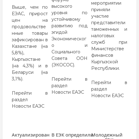
мероприятии
высокого
Выше, чем по
приняли
уровня по
ЕЭАС, прирост
участие
устойчивому
цен на
представители
развитию под
продовольстве
таможенных и
эгидой
нные товары
налоговых
Экономическог
зафиксирован в
служб при
о и
Казахстане (на
Министерстве
Социального
5,8%),
финансов
Совета ООН
Кыргызстане
Кыргызской
(ЭКОСОС).
(на 4,3%) и в
Республики.
Беларуси (на
3,1%).
Перейти в
Перейти в
раздел
раздел
Новости ЕАЭС
Перейти в
Новости ЕАЭС
раздел
Новости ЕАЭС
Актуализирован
В ЕЭК определили
Молодежный