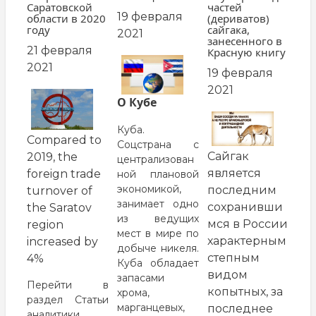
Саратовской
частей
19 февраля
области в 2020
(дериватов)
году
сайгака,
2021
занесенного в
21 февраля
Красную книгу
заглавная
2021
19 февраля
картинка
2021
заглавная
О Кубе
картинка
заглавная
Куба.
картинка
Compared to
Соцстрана с
Сайгак
2019, the
централизован
является
foreign trade
ной плановой
экономикой,
последним
turnover of
занимает одно
сохранивши
the Saratov
из ведущих
мся в России
region
мест в мире по
характерным
increased by
добыче никеля.
степным
4%
Куба обладает
видом
запасами
Перейти в
копытных, за
хрома,
раздел
Статьи
марганцевых,
последнее
аналитики