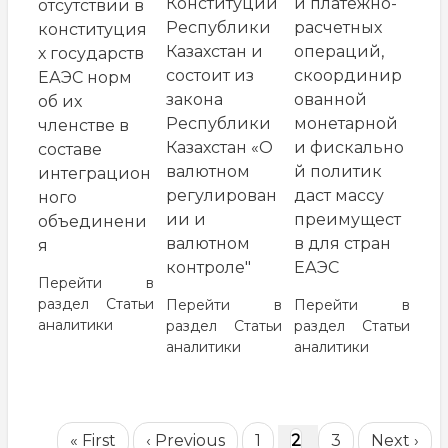
и платежно-
Конституции
отсутствии в
расчетных
Республики
конституция
операций,
Казахстан и
х государств
скоординир
состоит из
ЕАЭС норм
ованной
закона
об их
монетарной
Республики
членстве в
и фискально
Казахстан «О
составе
й политик
валютном
интеграцион
даст массу
регулирован
ного
преимущест
ии и
объединени
в для стран
валютном
я
ЕАЭС
контроле"
Перейти в
раздел
Статьи
Перейти в
Перейти в
аналитики
раздел
Статьи
раздел
Статьи
аналитики
аналитики
Нумерация
Первая
« First
Предыдущая
‹ Previous
Page
1
Текущая
2
Page
3
Следую
Next ›