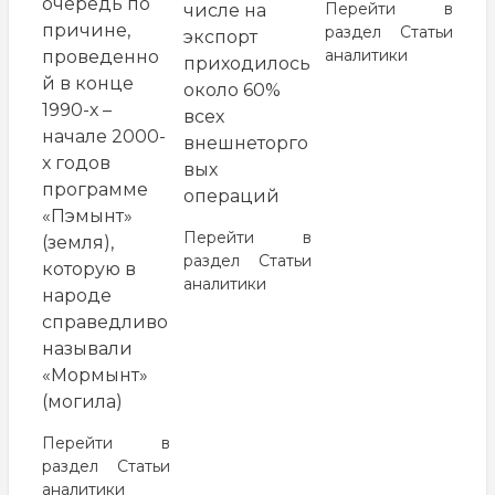
очередь по
Перейти в
числе на
причине,
раздел
Статьи
экспорт
аналитики
проведенно
приходилось
й в конце
около 60%
1990-х –
всех
начале 2000-
внешнеторго
х годов
вых
программе
операций
«Пэмынт»
Перейти в
(земля),
раздел
Статьи
которую в
аналитики
народе
справедливо
называли
«Мормынт»
(могила)
Перейти в
раздел
Статьи
аналитики