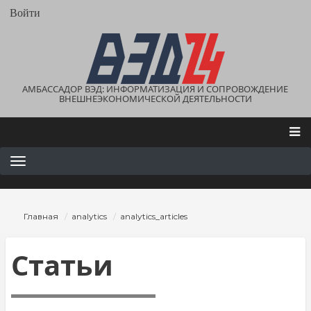
Перейти
User
Войти
account
к
menu
основному
содержанию
АМБАССАДОР ВЭД: ИНФОРМАТИЗАЦИЯ И СОПРОВОЖДЕНИЕ
ВНЕШНЕЭКОНОМИЧЕСКОЙ ДЕЯТЕЛЬНОСТИ
Main
navigation
Строка
Главная
analytics
analytics_articles
навигации
Статьи