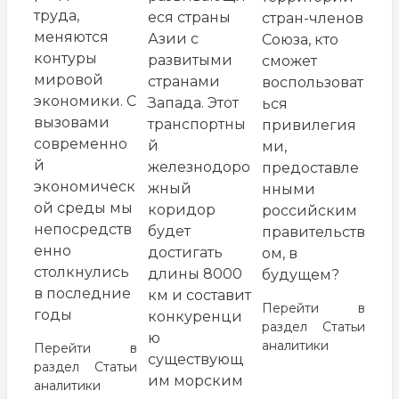
труда,
еся страны
стран-членов
меняются
Азии с
Союза, кто
контуры
развитыми
сможет
мировой
странами
воспользоват
экономики. С
Запада. Этот
ься
вызовами
транспортны
привилегия
современно
й
ми,
й
железнодоро
предоставле
экономическ
жный
нными
ой среды мы
коридор
российским
непосредств
будет
правительств
енно
достигать
ом, в
столкнулись
длины 8000
будущем?
в последние
км и составит
Перейти в
годы
конкуренци
раздел
Статьи
ю
аналитики
Перейти в
существующ
раздел
Статьи
им морским
аналитики