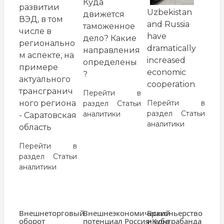
Куда
развитии
Uzbekistan
движется
ВЭД, в том
and Russia
таможенное
числе в
have
дело? Какие
регионально
dramatically
направления
м аспекте, на
increased
определены
примере
economic
?
актуального
cooperation
трансгранич
Перейти в
ного региона
Перейти в
раздел
Статьи
раздел
Статьи
аналитики
- Саратовская
аналитики
область
Перейти в
раздел
Статьи
аналитики
Внешнеторговый
Внешнеэкономический
Браконьерство
оборот
потенциал Россия-Куба
и контрабанда