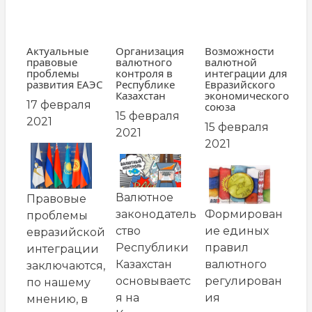
Актуальные
Организация
Возможности
правовые
валютного
валютной
проблемы
контроля в
интеграции для
развития ЕАЭС
Республике
Евразийского
Казахстан
экономического
17 февраля
союза
15 февраля
2021
15 февраля
2021
2021
заглавная
заглавная
картинка
заглавная
картинка
картинка
Валютное
Правовые
Формирован
законодатель
проблемы
ие единых
ство
евразийской
правил
Республики
интеграции
валютного
Казахстан
заключаются,
регулирован
основываетс
по нашему
ия
я на
мнению, в