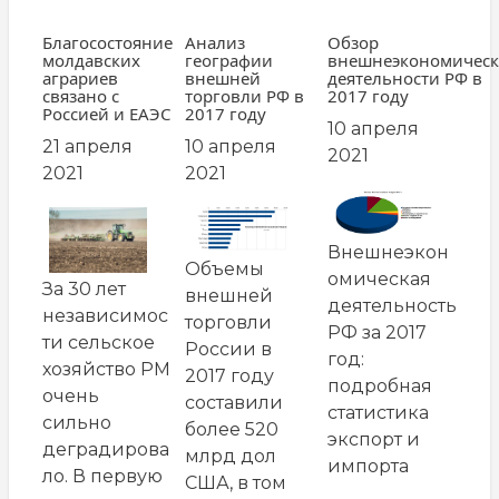
Благосостояние
Анализ
Обзор
молдавских
географии
внешнеэкономичес
аграриев
внешней
деятельности РФ в
связано с
торговли РФ в
2017 году
Россией и ЕАЭС
2017 году
10 апреля
21 апреля
10 апреля
2021
2021
2021
заглавная
заглавная
заглавная
картинка
картинка
картинка
Внешнеэкон
Объемы
омическая
За 30 лет
внешней
деятельность
независимос
торговли
РФ за 2017
ти сельское
России в
год:
хозяйство РМ
2017 году
подробная
очень
составили
статистика
сильно
более 520
экспорт и
деградирова
млрд дол
импорта
ло. В первую
США, в том