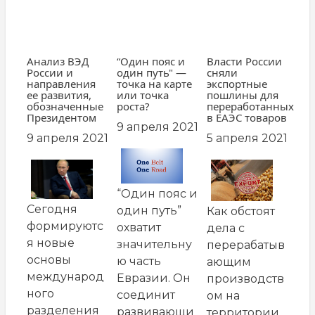
Анализ ВЭД
“Один пояс и
Власти России
России и
один путь" —
сняли
направления
точка на карте
экспортные
ее развития,
или точка
пошлины для
обозначенные
роста?
переработанных
Президентом
в ЕАЭС товаров
9 апреля 2021
9 апреля 2021
5 апреля 2021
заглавная
заглавная
заглавная
картинка
картинка
картинка
“Один пояс и
Сегодня
один путь”
Как обстоят
формируютс
охватит
дела с
я новые
значительну
перерабатыв
основы
ю часть
ающим
международ
Евразии. Он
производств
ного
соединит
ом на
разделения
развивающи
территории