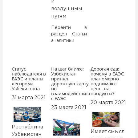
и
воздушным
путям
Перейти в
раздел
Статьи
аналитики
Статус
На шаг ближе:
Дорогая еда:
наблюдателя в
Узбекистан
почему в ЕАЭС
ЕАЭС и планы
принял
планомерно
легпрома
дорожную карту
поднимают
Узбекистана
по
цены на
взаимодействию
продукты?
31 марта 2021
с ЕАЭС
20 марта 2021
23 марта 2021
заглавная
заглавная
картинка
заглавная
картинка
Республика
картинка
Имеет смысл
Узбекистан