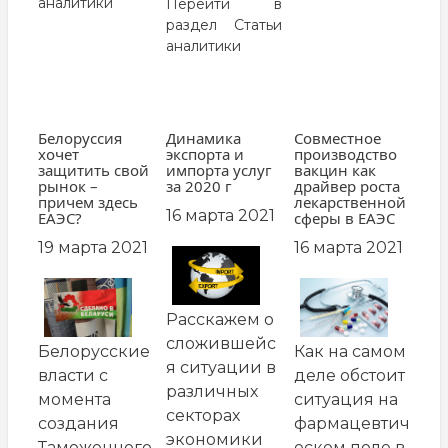
аналитики
Перейти в
раздел
Статьи
аналитики
Белоруссия
Динамика
Совместное
хочет
экспорта и
производство
защитить свой
импорта услуг
вакцин как
рынок –
за 2020 г
драйвер роста
причем здесь
лекарственной
16 марта 2021
ЕАЭС?
сферы в ЕАЭС
19 марта 2021
16 марта 2021
заглавная
картинка
заглавная
заглавная
картинка
картинка
Расскажем о
сложившейс
Как на самом
Белорусские
я ситуации в
деле обстоит
власти с
различных
ситуация на
момента
секторах
фармацевтич
создания
экономики
еском поле в
Таможенного