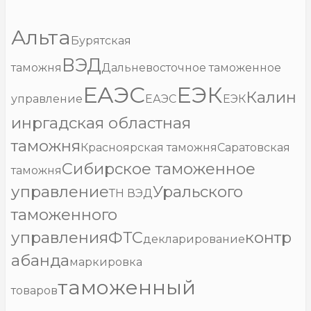
Альта
Бурятская
ВЭД
таможня
Дальневосточное таможенное
ЕАЭС
ЕЭК
Калин
управление
ЕАЭС
ЕЭК
инргадская областная
таможня
Красноярская таможня
Саратовская
Сибирское таможенное
таможня
управление
Уральского
ТН ВЭД
таможенного
управления
ФТС
контр
декларирование
абанда
маркировка
таможенный
товаров