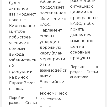
рассмотреть
Узбекистан
будет
ситуацию с
продолжает
активнее
ценами на
постепенное
взаимодейст
пространстве
сближение с
вовать с
ЕАЭС, чтобы
ЕАЭС.
Киргизстано
понять
Парламент
м, чтобы
динамику
страны
побыстрее
изменения
утвердил
увеличить
цен на
дорожную
объемы
основные
карту (план
выхода
продукты.
мероприяти
узбекистанск
й) по
ой
Перейти в
взаимодейст
продукции
раздел
Статьи
вию с
аналитики
на рынок
Евразийски
Евразийског
м
о союза
экономическ
Перейти в
им союзом.
раздел
Статьи