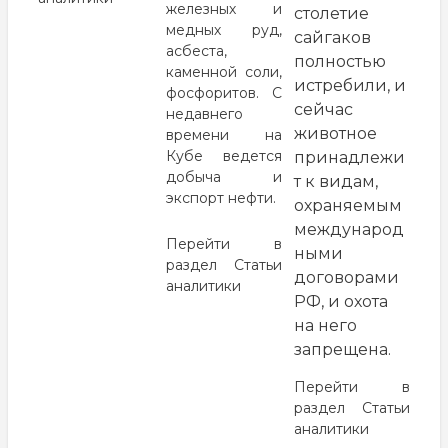
железных и
столетие
медных руд,
сайгаков
асбеста,
полностью
каменной соли,
истребили, и
фосфоритов. С
сейчас
недавнего
животное
времени на
Кубе ведется
принадлежи
добыча и
т к видам,
экспорт нефти.
охраняемым
международ
Перейти в
ными
раздел
Статьи
договорами
аналитики
РФ, и охота
на него
запрещена.
Перейти в
раздел
Статьи
аналитики