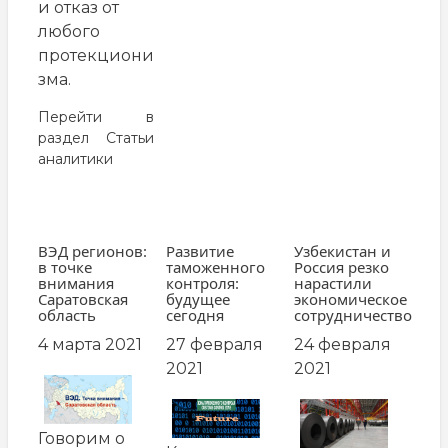
и отказ от
любого
протекциони
зма.
Перейти в
раздел
Статьи
аналитики
ВЭД регионов:
Развитие
Узбекистан и
в точке
таможенного
Россия резко
внимания
контроля:
нарастили
Саратовская
будущее
экономическое
область
сегодня
сотрудничество
4 марта 2021
27 февраля
24 февраля
2021
2021
заглавная
картинка
заглавная
заглавная
картинка
картинка
Говорим о